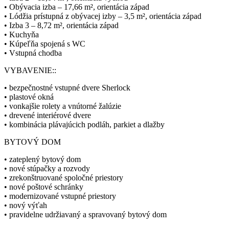
• Obývacia izba – 17,66 m², orientácia západ
• Lódžia prístupná z obývacej izby – 3,5 m², orientácia západ
• Izba 3 – 8,72 m², orientácia západ
• Kuchyňa
• Kúpeľňa spojená s WC
• Vstupná chodba
VYBAVENIE::
• bezpečnostné vstupné dvere Sherlock
• plastové okná
• vonkajšie rolety a vnútorné žalúzie
• drevené interiérové dvere
• kombinácia plávajúcich podláh, parkiet a dlažby
BYTOVÝ DOM
• zateplený bytový dom
• nové stúpačky a rozvody
• zrekonštruované spoločné priestory
• nové poštové schránky
• modernizované vstupné priestory
• nový výťah
• pravidelne udržiavaný a spravovaný bytový dom