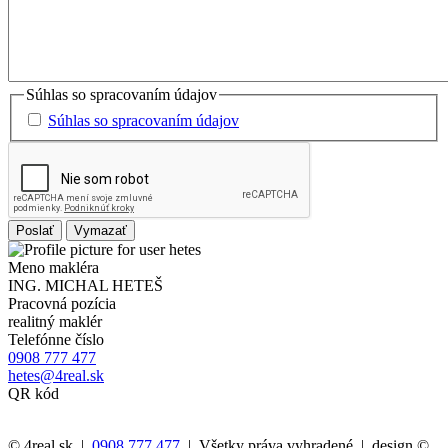
Súhlas so spracovaním údajov
Súhlas so spracovaním údajov
Meno makléra
ING. MICHAL HETEŠ
Pracovná pozícia
realitný maklér
Telefónne číslo
0908 777 477
hetes@4real.sk
QR kód
© 4real.sk |
0908 777 477
| Všetky práva vyhradené | design ©