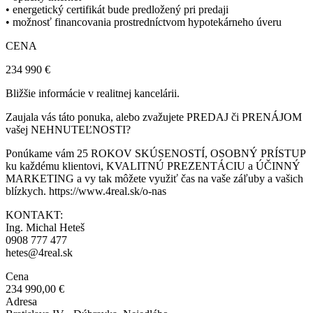
• energetický certifikát bude predložený pri predaji
• možnosť financovania prostredníctvom hypotekárneho úveru
CENA
234 990 €
Bližšie informácie v realitnej kancelárii.
Zaujala vás táto ponuka, alebo zvažujete PREDAJ či PRENÁJOM
vašej NEHNUTEĽNOSTI?
Ponúkame vám 25 ROKOV SKÚSENOSTÍ, OSOBNÝ PRÍSTUP
ku každému klientovi, KVALITNÚ PREZENTÁCIU a ÚČINNÝ
MARKETING a vy tak môžete využiť čas na vaše záľuby a vašich
blízkych. https://www.4real.sk/o-nas
KONTAKT:
Ing. Michal Heteš
0908 777 477
hetes@4real.sk
Cena
234 990,00 €
Adresa