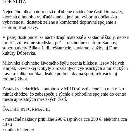
LOKALITA
Nejedlého ulica patrí medzi obľúbené rezidenčné časti Dúbravky,
ktoré sú dlhodobo vyhľadávané najmä pre výbornú občiansku
vybavenosť, dostatok zelene a komfortné dopravné spojenie s
centrom Bratislavy.
V pešej dostupnosti sa nachádzajú materské a základné školy, detské
ihriská, zdravotné stredisko, pošta, obchodné centrum Saratov,
supermarkety Billa a Lidl, reštaurácie, kaviarne, služby aj Dom
kultúry Dúbravka.
Milovníci aktívneho životného štýlu ocenia blízkosť lesov Malých
Karpát, Devínskej Kobyly a rozsiahlych cyklistických a turistických
trás. Lokalita ponúka ideálne podmienky na šport, rekreáciu aj
rodinný život.
Zastávky električiek a autobusov MHD sú vzdialené len niekoľko
minút chôdze, čo zabezpečuje rýchle a pohodlné spojenie do centra
mesta aj ostatných mestských častí.
ĎALŠIE INFORMÁCIE
• mesačné náklady približne 290 € (správca cca 250 €, elektrina cca
40 €)
• optický internet