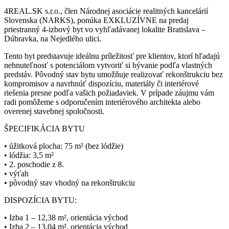
4REAL.SK s.r.o., člen Národnej asociácie realitných kancelárií
Slovenska (NARKS), ponúka EXKLUZÍVNE na predaj
priestranný 4-izbový byt vo vyhľadávanej lokalite Bratislava –
Dúbravka, na Nejedlého ulici.
Tento byt predstavuje ideálnu príležitosť pre klientov, ktorí hľadajú
nehnuteľnosť s potenciálom vytvoriť si bývanie podľa vlastných
predstáv. Pôvodný stav bytu umožňuje realizovať rekonštrukciu bez
kompromisov a navrhnúť dispozíciu, materiály či interiérové
riešenia presne podľa vašich požiadaviek. V prípade záujmu vám
radi pomôžeme s odporučením interiérového architekta alebo
overenej stavebnej spoločnosti.
ŠPECIFIKÁCIA BYTU
• úžitková plocha: 75 m² (bez lódžie)
• lódžia: 3,5 m²
• 2. poschodie z 8.
• výťah
• pôvodný stav vhodný na rekonštrukciu
DISPOZÍCIA BYTU:
• Izba 1 – 12,38 m², orientácia východ
• Izba 2 – 13,04 m², orientácia východ