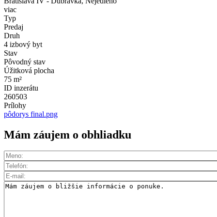
Bratislava IV - Dúbravka, Nejedlého
viac
Typ
Predaj
Druh
4 izbový byt
Stav
Pôvodný stav
Úžitková plocha
75 m²
ID inzerátu
260503
Prílohy
pôdorys final.png
Mám záujem o obhliadku